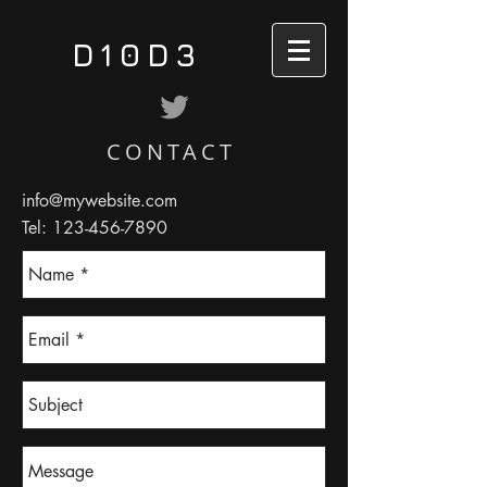
D10D3
CONTACT
info@mywebsite.com
Tel:
123-456-7890